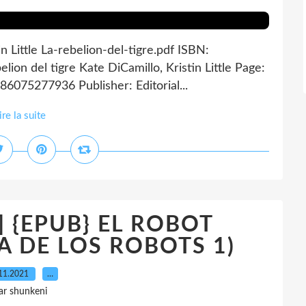
in Little La-rebelion-del-tigre.pdf ISBN:
on del tigre Kate DiCamillo, Kristin Little Page:
86075277936 Publisher: Editorial...
ire la suite
F] {EPUB} EL ROBOT
 DE LOS ROBOTS 1)
11.2021
…
ar shunkeni