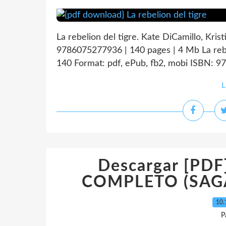
La rebelion del tigre. Kate DiCamillo, Krist
9786075277936 | 140 pages | 4 Mb La rebeli
140 Format: pdf, ePub, fb2, mobi ISBN: 97
L
Descargar [PD
COMPLETO (SAGA
10.
P