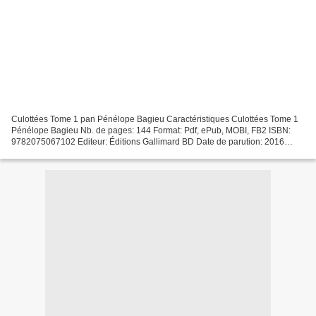
Culottées Tome 1 pan Pénélope Bagieu Caractéristiques Culottées Tome 1
Pénélope Bagieu Nb. de pages: 144 Format: Pdf, ePub, MOBI, FB2 ISBN:
9782075067102 Editeur: Éditions Gallimard BD Date de parution: 2016
Télécharger eBook gratuit Téléchargement de...