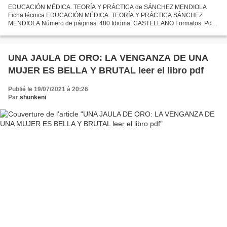
EDUCACIÓN MÉDICA. TEORÍA Y PRÁCTICA de SÁNCHEZ MENDIOLA
Ficha técnica EDUCACIÓN MÉDICA. TEORÍA Y PRÁCTICA SÁNCHEZ
MENDIOLA Número de páginas: 480 Idioma: CASTELLANO Formatos: Pdf,
ePub, MOBI, FB2 ISBN: 9788490227787 Editorial: S.A. ELSEVIER ESPAÑA
Año...
UNA JAULA DE ORO: LA VENGANZA DE UNA
MUJER ES BELLA Y BRUTAL leer el libro pdf
Publié le 19/07/2021 à 20:26
Par
shunkeni