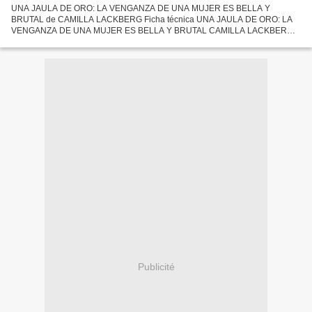
UNA JAULA DE ORO: LA VENGANZA DE UNA MUJER ES BELLA Y
BRUTAL de CAMILLA LACKBERG Ficha técnica UNA JAULA DE ORO: LA
VENGANZA DE UNA MUJER ES BELLA Y BRUTAL CAMILLA LACKBERG
Número de páginas: 360 Idioma: CASTELLANO Formatos: Pdf, ePub, MOBI,
FB2 ISBN:...
Publicité