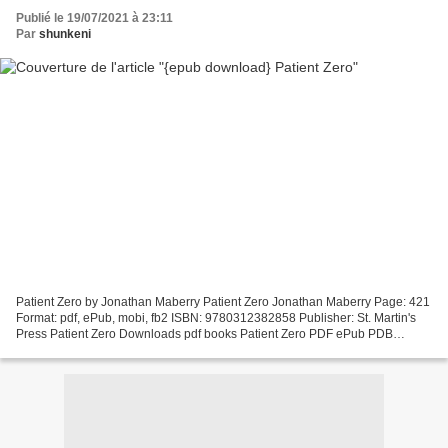
Publié le 19/07/2021 à 23:11
Par
shunkeni
Patient Zero by Jonathan Maberry Patient Zero Jonathan Maberry Page: 421
Format: pdf, ePub, mobi, fb2 ISBN: 9780312382858 Publisher: St. Martin's
Press Patient Zero Downloads pdf books Patient Zero PDF ePub PDB
9780312382858 Today I'm sharing to youPatient...