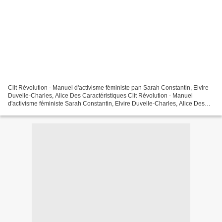
Clit Révolution - Manuel d'activisme féministe pan Sarah Constantin, Elvire
Duvelle-Charles, Alice Des Caractéristiques Clit Révolution - Manuel
d'activisme féministe Sarah Constantin, Elvire Duvelle-Charles, Alice Des
Nb. de pages: 219 Format: Pdf, ePub,...