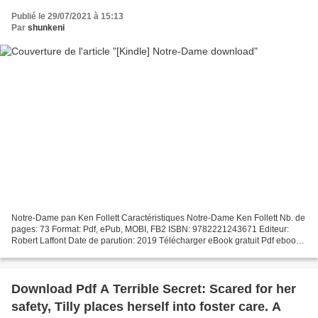
Publié le 29/07/2021 à 15:13
Par
shunkeni
Notre-Dame pan Ken Follett Caractéristiques Notre-Dame Ken Follett Nb. de
pages: 73 Format: Pdf, ePub, MOBI, FB2 ISBN: 9782221243671 Editeur:
Robert Laffont Date de parution: 2019 Télécharger eBook gratuit Pdf ebooks
en téléchargement gratuit pour mobile...
Download Pdf A Terrible Secret: Scared for her
safety, Tilly places herself into foster care. A