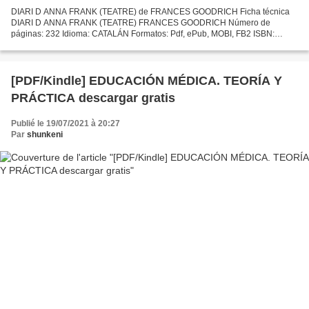
DIARI D ANNA FRANK (TEATRE) de FRANCES GOODRICH Ficha técnica
DIARI D ANNA FRANK (TEATRE) FRANCES GOODRICH Número de
páginas: 232 Idioma: CATALÁN Formatos: Pdf, ePub, MOBI, FB2 ISBN:
9788498244397 Editorial: BROMERA Año de edición: 2009 Descargar
eBook...
[PDF/Kindle] EDUCACIÓN MÉDICA. TEORÍA Y
PRÁCTICA descargar gratis
Publié le 19/07/2021 à 20:27
Par
shunkeni