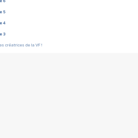
e 6
e 5
e 4
e 3
s créatrices de la VF !
e 2
e 1
e Mektoub My Love arrive enfin ! Rencontre avec Shaïn Boumedine et Sal
i : après Toni en famille
elle réalise le bouleversant Dites lui que je l'aime
ais ! Rencontre autour de Vie privée de Rebecca Zlotowski
 de Marguerite, Grave... Rencontre avec Ella Rumpf
 Les Rêveurs, un film intime sur la santé mentale