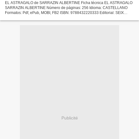
EL ASTRAGALO de SARRAZIN ALBERTINE Ficha técnica EL ASTRAGALO
SARRAZIN ALBERTINE Número de páginas: 256 Idioma: CASTELLANO
Formatos: Pdf, ePub, MOBI, FB2 ISBN: 9788432220333 Editorial: SEIX
BARRAL Año de edición: 2013 Descargar eBook gratis Descarga gratuita...
Publicité