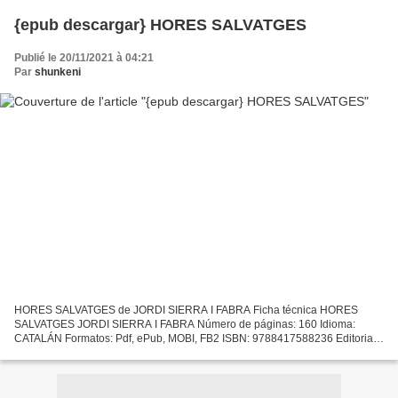
{epub descargar} HORES SALVATGES
Publié le 20/11/2021 à 04:21
Par
shunkeni
HORES SALVATGES de JORDI SIERRA I FABRA Ficha técnica HORES
SALVATGES JORDI SIERRA I FABRA Número de páginas: 160 Idioma:
CATALÁN Formatos: Pdf, ePub, MOBI, FB2 ISBN: 9788417588236 Editorial:
TANDEM EDICIONS Año de edición: 2019 Descargar eBook gratis...