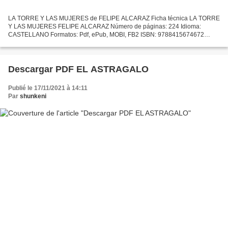
LA TORRE Y LAS MUJERES de FELIPE ALCARAZ Ficha técnica LA TORRE
Y LAS MUJERES FELIPE ALCARAZ Número de páginas: 224 Idioma:
CASTELLANO Formatos: Pdf, ePub, MOBI, FB2 ISBN: 9788415674672
Editorial: ATRAPASUEÑOS Año de edición: 2016 Descargar eBook gratis...
Descargar PDF EL ASTRAGALO
Publié le 17/11/2021 à 14:11
Par
shunkeni