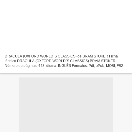
DRACULA (OXFORD WORLD´S CLASSICS) de BRAM STOKER Ficha
técnica DRACULA (OXFORD WORLD´S CLASSICS) BRAM STOKER
Número de páginas: 448 Idioma: INGLÉS Formatos: Pdf, ePub, MOBI, FB2
ISBN: 9780199564095 Editorial: OXFORD UNIVERSITY PRESS Año de
edición: 2011...