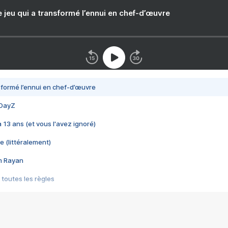
e jeu qui a transformé l’ennui en chef-d’œuvre
nsformé l’ennui en chef-d’œuvre
 DayZ
 a 13 ans (et vous l'avez ignoré)
e (littéralement)
im Rayan
 toutes les règles
s les jeux vidéo
us choquant de Rockstar ? - Le scandale BULLY