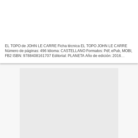
EL TOPO de JOHN LE CARRE Ficha técnica EL TOPO JOHN LE CARRE
Número de páginas: 496 Idioma: CASTELLANO Formatos: Pdf, ePub, MOBI,
FB2 ISBN: 9788408161707 Editorial: PLANETA Año de edición: 2016
Descargar eBook gratis Descargador gratuito de libros electrónicos...